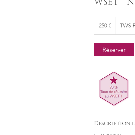
WSET - Ni
250
euros
250 €
TWS P
Réserver
Description d