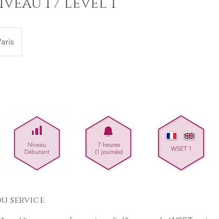
veau 1 / Level 1
aris
u service