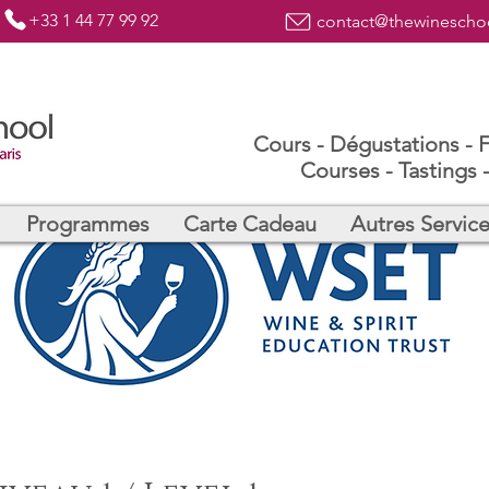
+33 1 44 77 99 92
contact@thewineschoo
Cours - Dégustations - 
Courses - Tastings -
Programmes
Carte Cadeau
Autres Servic