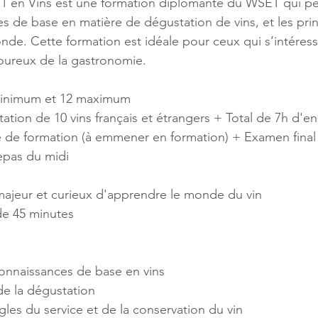
1 en Vins est une formation diplômante du WSET qui pe
s de base en matière de dégustation de vins, et les pr
nde. Cette formation est idéale pour ceux qui s’intére
oureux de la gastronomie.
 minimum et 12 maximum
ation de 10 vins français et étrangers + Total de 7h d'
re de formation (à emmener en formation) + Examen final
epas du midi
 majeur et curieux d'apprendre le monde du vin
e 45 minutes
onnaissances de base en vins
t de la dégustation
ègles du service et de la conservation du vin