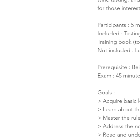
for those interes
Participants : 
Included : Tastin
Training book (to
Not included : L
Prerequisite : Be
Exam : 45 minu
Goals :
> Acquire basic
> Learn about the
> Master the rule
> Address the no
> Read and under