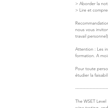
> Aborder la not
> Lire et compre
Recommandation : 
nous vous invito
travail personnel)
Attention : Les i
formation. A moin
Pour toute perso
étudier la faisabi
----------------------
The WSET Level 1
wine tasting, and