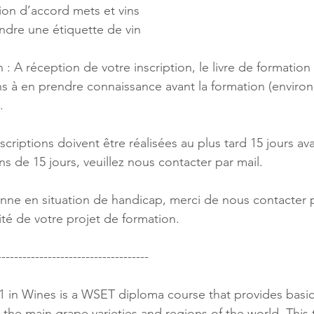
ion d’accord mets et vins
ndre une étiquette de vin
A réception de votre inscription, le livre de formation 
ns à en prendre connaissance avant la formation (enviro
.
nscriptions doivent être réalisées au plus tard 15 jours av
s de 15 jours, veuillez nous contacter par mail.
nne en situation de handicap, merci de nous contacter 
lité de votre projet de formation.
------------------------------------
 in Wines is a WSET diploma course that provides basi
 the main grape varieties and regions of the world. This t