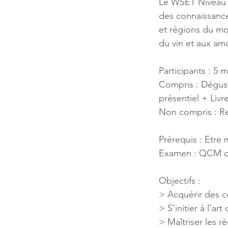
Le WSET Niveau 
des connaissance
et régions du mo
du vin et aux am
Participants : 5
Compris : Dégust
présentiel + Liv
Non compris : R
Prérequis : Etre
Examen : QCM d
Objectifs :
> Acquérir des c
> S’initier à l’ar
> Maîtriser les r