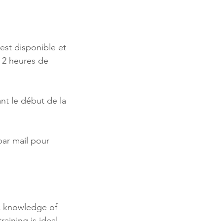
est disponible et
n 2 heures de
ant le début de la
par mail pour
c knowledge of
raining is ideal