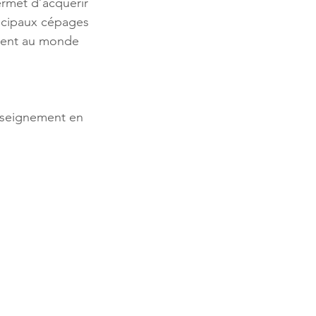
rmet d’acquérir
incipaux cépages
ssent au monde
enseignement en