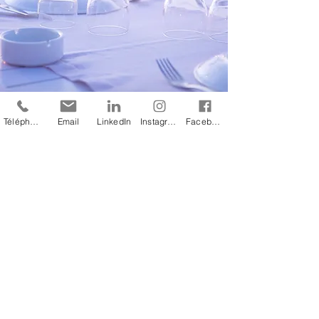
Téléphone
Email
LinkedIn
Instagram
Facebook
PARTICULIERS
Un enterrement de
vie de garçon
ou
un enterrement de
vie de jeune fille
?
Un moment détente
entre amis
? Un
anniversaire à célébrer
en famille
?
Pour tous vos évènements personnels,
nous pouvons vous proposer un
service dédié à votre demande, avec
un
cours particulier
pour vous et vos
proches.