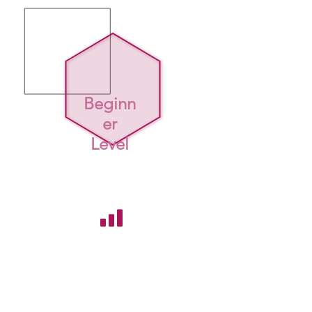
Beginn
er
Level