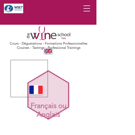
Cours - Dégustations - Formations Professionnelles
Courses - Tastings - Professional Trainings
Français
ou
Anglais